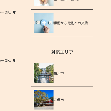
ーOK。地
手動から電動への交換
対応エリア
ーOK。地
福津市
宗像市