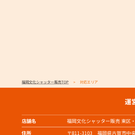
福岡文化シャッター販売TOP
対応エリア
運
店舗名
福岡文化シャッター販売 東区
住所
〒811-3103 福岡県古賀市中央